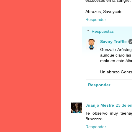
escoceses en la sangre.
Abrazos, Savoycete.
Responder
Respuestas
Savoy Truffle
Gonzalo Arósteg
aunque claro las 
mola en este ál
Un abrazo Gonza
Responder
Juanjo Mestre
23 de en
Te observo muy teenag
Brazzzzo.
Responder