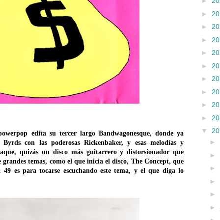
►
2
►
2
►
2
►
2
►
2
►
2
►
2
►
2
►
2
►
2
▼
2
powerpop edita su tercer largo Bandwagonesque, donde ya
►
 Byrds con las poderosas Rickenbaker, y esas melodías y
que, quizás un disco más guitarrero y distorsionador que
►
 grandes temas, como el que inicia el disco, The Concept, que
►
 49 es para tocarse escuchando este tema, y el que diga lo
►
►
►