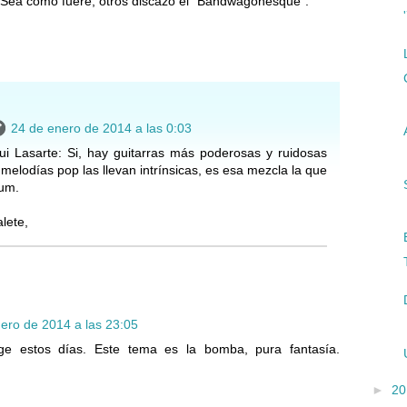
 Sea como fuere, otros discazo el "Bandwagonesque".
24 de enero de 2014 a las 0:03
ui Lasarte: Si, hay guitarras más poderosas y ruidosas
melodías pop las llevan intrínsicas, es esa mezcla la que
bum.
lete,
ero de 2014 a las 23:05
e estos días. Este tema es la bomba, pura fantasía.
►
2