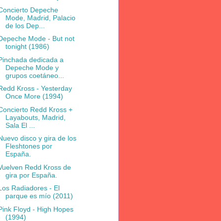
Concierto Depeche
Mode, Madrid, Palacio
de los Dep...
Depeche Mode - But not
tonight (1986)
Pinchada dedicada a
Depeche Mode y
grupos coetáneo...
Redd Kross - Yesterday
Once More (1994)
Concierto Redd Kross +
Layabouts, Madrid,
Sala El ...
Nuevo disco y gira de los
Fleshtones por
España.
Vuelven Redd Kross de
gira por España.
Los Radiadores - El
parque es mío (2011)
Pink Floyd - High Hopes
(1994)