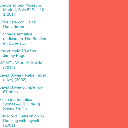
Concierto Sex Museum,
Madrid, Sala El Sol, 10-
1-2014
Entrevista con... Los
Radiadores.
Pinchada temática
dedicada a The Beatles
en Supers...
Hoy cumple 70 años
Jimmy Page.
MGMT - Your life is a lie
(2013)
David Bowie - Rebel rebel
(Live) (2002)
David Bowie cumple hoy
67 años.
Pinchada temática
Stones-AC/DC de Dj
Savoy Truffle...
Billy Idol & Generation X-
Dancing with myself
(1981)