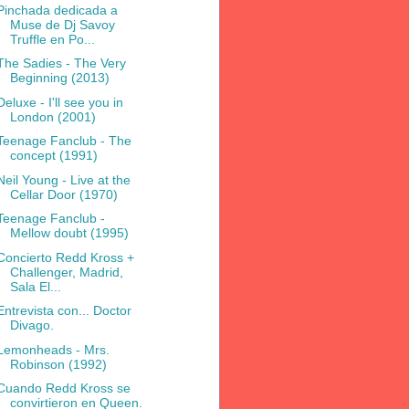
Pinchada dedicada a
Muse de Dj Savoy
Truffle en Po...
The Sadies - The Very
Beginning (2013)
Deluxe - I'll see you in
London (2001)
Teenage Fanclub - The
concept (1991)
Neil Young - Live at the
Cellar Door (1970)
Teenage Fanclub -
Mellow doubt (1995)
Concierto Redd Kross +
Challenger, Madrid,
Sala El...
Entrevista con... Doctor
Divago.
Lemonheads - Mrs.
Robinson (1992)
Cuando Redd Kross se
convirtieron en Queen.