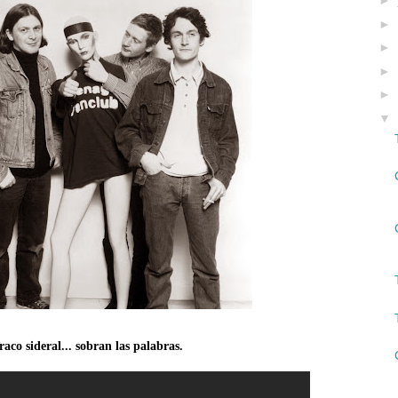
►
►
►
►
►
▼
aco sideral... sobran las palabras.