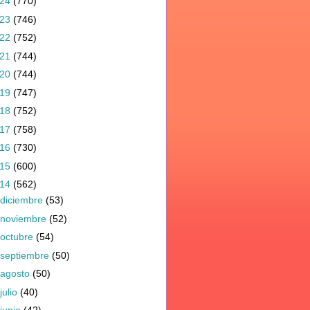
024
(770)
023
(746)
022
(752)
021
(744)
020
(744)
019
(747)
018
(752)
017
(758)
016
(730)
015
(600)
014
(562)
diciembre
(53)
noviembre
(52)
octubre
(54)
septiembre
(50)
agosto
(50)
julio
(40)