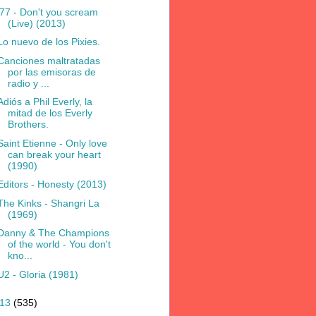
'77 - Don't you scream
(Live) (2013)
Lo nuevo de los Pixies.
Canciones maltratadas
por las emisoras de
radio y ...
Adiós a Phil Everly, la
mitad de los Everly
Brothers.
Saint Etienne - Only love
can break your heart
(1990)
Editors - Honesty (2013)
The Kinks - Shangri La
(1969)
Danny & The Champions
of the world - You don't
kno...
U2 - Gloria (1981)
013
(535)