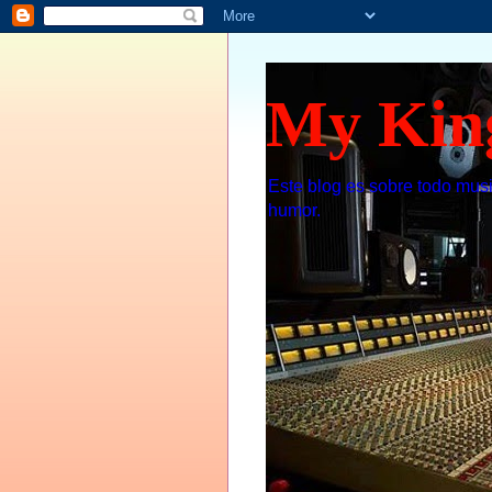
My Kin
Este blog es sobre todo musi
humor.