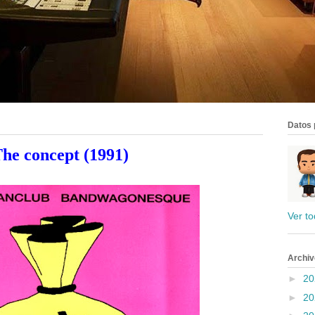
Datos 
he concept (1991)
Ver to
Archiv
►
2
►
2