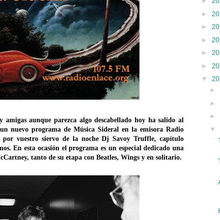
►
2
►
2
►
2
►
2
►
2
►
2
▼
2
►
►
►
y amigas aunque parezca algo descabellado
hoy
ha salido al
▼
l un nuevo programa de Música Sideral en la emisora Radio
por vuestro siervo de la noche Dj Savoy Truffle, capítulo
nos.
En esta ocasión el programa es un especial dedicado una
cCartney, tanto de su etapa con Beatles, Wings y en solitario.