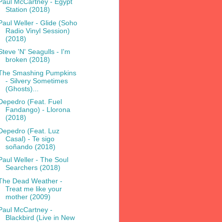
Paul McCartney - Egypt
Station (2018)
Paul Weller - Glide (Soho
Radio Vinyl Session)
(2018)
Steve 'N' Seagulls - I'm
broken (2018)
The Smashing Pumpkins
- Silvery Sometimes
(Ghosts)...
Depedro (Feat. Fuel
Fandango) - Llorona
(2018)
Depedro (Feat. Luz
Casal) - Te sigo
soñando (2018)
Paul Weller - The Soul
Searchers (2018)
The Dead Weather -
Treat me like your
mother (2009)
Paul McCartney -
Blackbird (Live in New