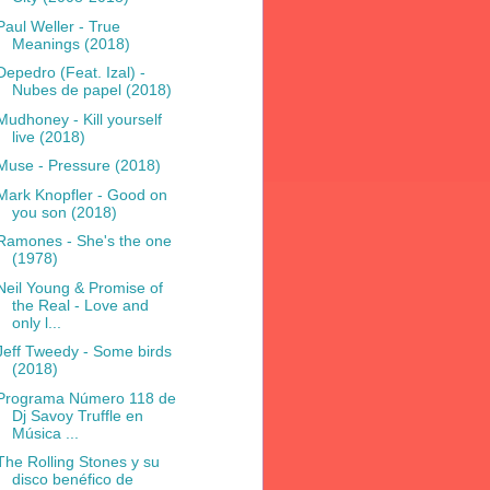
Paul Weller - True
Meanings (2018)
Depedro (Feat. Izal) -
Nubes de papel (2018)
Mudhoney - Kill yourself
live (2018)
Muse - Pressure (2018)
Mark Knopfler - Good on
you son (2018)
Ramones - She's the one
(1978)
Neil Young & Promise of
the Real - Love and
only l...
Jeff Tweedy - Some birds
(2018)
Programa Número 118 de
Dj Savoy Truffle en
Música ...
The Rolling Stones y su
disco benéfico de