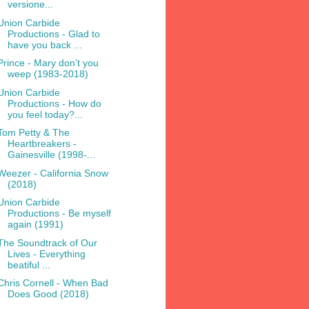
versione...
Union Carbide
Productions - Glad to
have you back ...
Prince - Mary don't you
weep (1983-2018)
Union Carbide
Productions - How do
you feel today?...
Tom Petty & The
Heartbreakers -
Gainesville (1998-...
Weezer - California Snow
(2018)
Union Carbide
Productions - Be myself
again (1991)
The Soundtrack of Our
Lives - Everything
beatiful ...
Chris Cornell - When Bad
Does Good (2018)