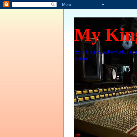
My Kin
Este blog es sobre todo musi
humor.