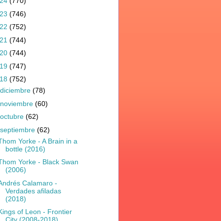
024
(770)
023
(746)
022
(752)
021
(744)
020
(744)
019
(747)
018
(752)
diciembre
(78)
noviembre
(60)
octubre
(62)
septiembre
(62)
Thom Yorke - A Brain in a
bottle (2016)
Thom Yorke - Black Swan
(2006)
Andrés Calamaro -
Verdades afiladas
(2018)
Kings of Leon - Frontier
City (2008-2018)