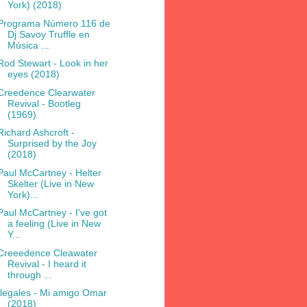
York) (2018)
Programa Número 116 de
Dj Savoy Truffle en
Música ...
Rod Stewart - Look in her
eyes (2018)
Creedence Clearwater
Revival - Bootleg
(1969)
Richard Ashcroft -
Surprised by the Joy
(2018)
Paul McCartney - Helter
Skelter (Live in New
York)...
Paul McCartney - I've got
a feeling (Live in New
Y...
Creeedence Cleawater
Revival - I heard it
through ...
Ilegales - Mi amigo Omar
(2018)