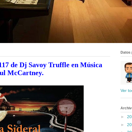
Datos 
7 de Dj Savoy Truffle en Música
aul McCartney.
Ver to
Archiv
►
2
►
2