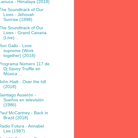
Lanuca - Himalaya (2018)
The Soundtrack of Our
Lives - Jehovah
Sunrise (1998)
The Soundtrack of Our
Lives - Grand Canaria
(Live)...
Ron Gallo - Love
supreme (Work
together) (2018)
Programa Número 117 de
Dj Savoy Truffle en
Música ...
John Hiatt - Over the hill
(2018)
Santiago Auserón -
Sueños en televisión
(1986)
Paul McCartney - Back in
Brazil (2018)
Radio Futura - Annabel
Lee (1987)