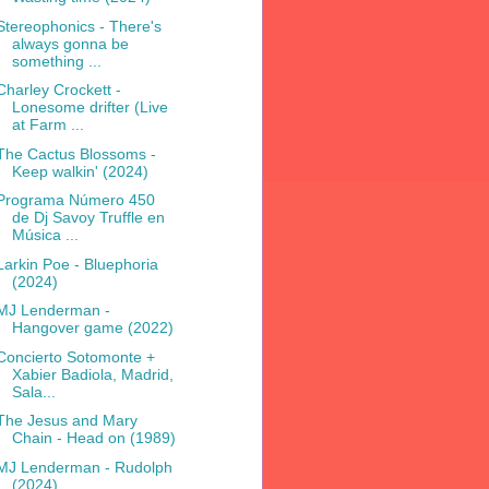
Stereophonics - There's
always gonna be
something ...
Charley Crockett -
Lonesome drifter (Live
at Farm ...
The Cactus Blossoms -
Keep walkin' (2024)
Programa Número 450
de Dj Savoy Truffle en
Música ...
Larkin Poe - Bluephoria
(2024)
MJ Lenderman -
Hangover game (2022)
Concierto Sotomonte +
Xabier Badiola, Madrid,
Sala...
The Jesus and Mary
Chain - Head on (1989)
MJ Lenderman - Rudolph
(2024)