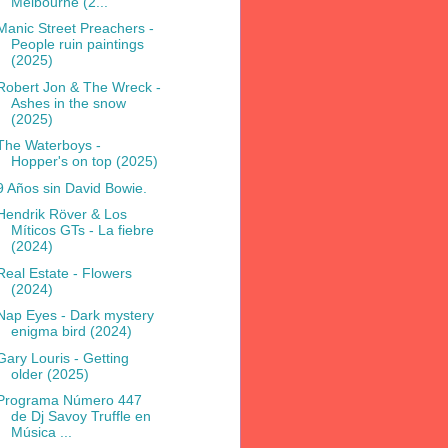
Melbourne (2...
Manic Street Preachers -
People ruin paintings
(2025)
Robert Jon & The Wreck -
Ashes in the snow
(2025)
The Waterboys -
Hopper's on top (2025)
9 Años sin David Bowie.
Hendrik Röver & Los
Míticos GTs - La fiebre
(2024)
Real Estate - Flowers
(2024)
Nap Eyes - Dark mystery
enigma bird (2024)
Gary Louris - Getting
older (2025)
Programa Número 447
de Dj Savoy Truffle en
Música ...