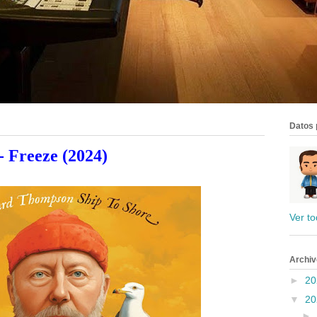
Datos 
 Freeze (2024)
Ver to
Archiv
►
2
▼
2
►