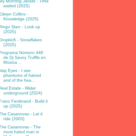
My Morning Jacket - Time
waited (2025)
Edwyn Collins -
Knowledge (2025)
Ringo Starr - Look up
(2025)
DropkicK - Snowflakes
(2025)
Programa Número 448
de Dj Savoy Truffle en
Música ...
Nap Eyes - I see
phantoms of hatred
and of the hea...
Real Estate - Water
underground (2024)
Franz Ferdinand - Build it
up (2025)
The Casanovas - Let it
ride (2003)
The Casanovas - The
most hated man in