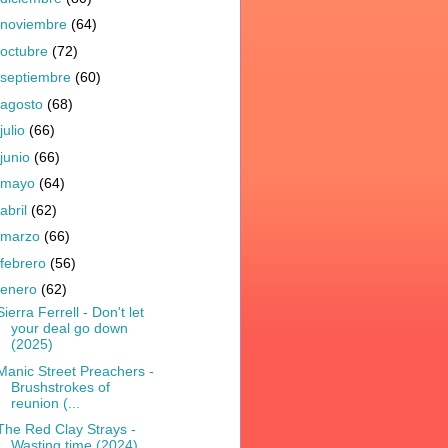
noviembre
(64)
octubre
(72)
septiembre
(60)
agosto
(68)
julio
(66)
junio
(66)
mayo
(64)
abril
(62)
marzo
(66)
febrero
(56)
enero
(62)
Sierra Ferrell - Don't let
your deal go down
(2025)
Manic Street Preachers -
Brushstrokes of
reunion (...
The Red Clay Strays -
Wasting time (2024)