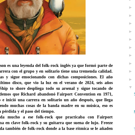
►
►
►
►
►
►
►
►
n es una leyenda del folk-rock inglés ya que formó parte de
►
rrera con el grupo y en solitario tiene una tremenda calidad.
tas y sigue emocionando con dichas composiciones. El año
►
ltimo disco, que vio la luz en el verano de 2024, seis años
▼
 Ship to shore despliega todo su arsenal y sigue tocando de
ordemos que Richard abandonó Fairport Convention en 1971,
 e inició una carrera en solitario un año después, que llega
biendo muchas cosas de la banda madre en su música, eso es
a pérdida y el paso del tiempo.
a mucho a ese folk-rock que practicaba con Fairport
a en clave folk-rock y su guitarra que suena de lujo. Freeze
nda también de folk-rock donde a la base rítmica se le añaden