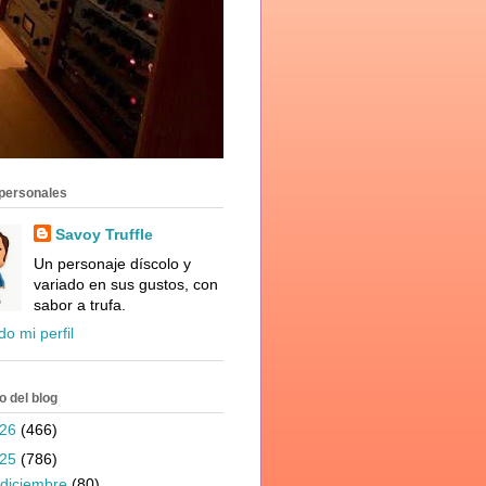
personales
Savoy Truffle
Un personaje díscolo y
variado en sus gustos, con
sabor a trufa.
do mi perfil
o del blog
026
(466)
025
(786)
diciembre
(80)