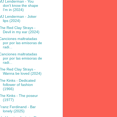
MJ Lenderman - You
don't know the shape
I'm in (2024)
MJ Lenderman - Joker
lips (2024)
The Red Clay Strays -
Devil in my ear (2024)
Canciones maltratadas
por por las emisoras de
radi...
Canciones maltratadas
por por las emisoras de
radi...
The Red Clay Strays -
Wanna be loved (2024)
The Kinks - Dedicated
follower of fashion
(1966)
The Kinks - The poseur
(1977)
Franz Ferdinand - Bar
lonely (2025)