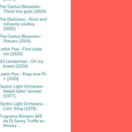
The Cactus Blossoms -
There she goes (2024)
The Darkness - Rock and
roll party cowboy
(2025)
The Cactus Blossoms -
Statues (2024)
Larkin Poe - Fool outta
me (2025)
MJ Lenderman - On my
knees (2024)
Larkin Poe - Easy love Pt.
1 (2025)
Electric Light Orchestra -
Sweet talkin' woman
(1977)
Electric Light Orchestra -
Livin' thing (1976)
Programa Número 449
de Dj Savoy Truffle en
Música ...