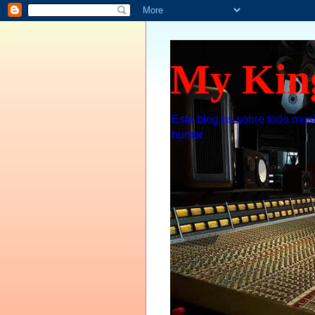
My Kin
Este blog es sobre todo musi
humor.